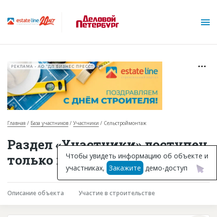
РЕКЛАМА • АО "ДП БИЗНЕС ПРЕСС"
Главная
База участников
Участники
Сельстроймонтаж
О проекте
Раздел «Участники» доступен
Горячие объекты
Чтобы увидеть информацию об объекте и
только подписчикам
участниках,
Закажите
демо-доступ
База строящихся объектов
Инвестпроекты
Описание объекта
Участие в строительстве
Глоссарий