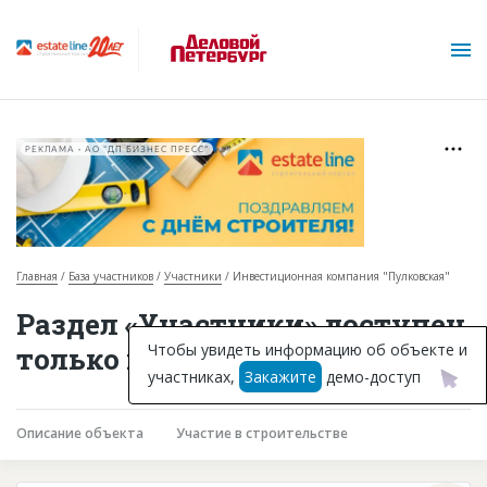
РЕКЛАМА • АО "ДП БИЗНЕС ПРЕСС"
Главная
База участников
Участники
Инвестиционная компания "Пулковская"
О проекте
Раздел «Участники» доступен
Горячие объекты
Чтобы увидеть информацию об объекте и
только подписчикам
участниках,
Закажите
демо-доступ
База строящихся объектов
Инвестпроекты
Описание объекта
Участие в строительстве
Глоссарий