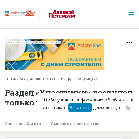
РЕКЛАМА • АО "ДП БИЗНЕС ПРЕСС"
Главная
База участников
Участники
Группа ЗС (Гранд Дев)
О проекте
Раздел «Участники» доступен
Горячие объекты
Чтобы увидеть информацию об объекте и
только подписчикам
участниках,
Закажите
демо-доступ
База строящихся объектов
Инвестпроекты
Описание объекта
Участие в строительстве
Глоссарий