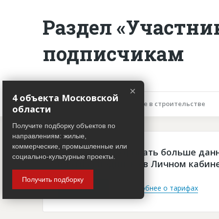
Раздел «Участни
подписчикам
×
4 объекта Московской
Описание объекта
Участие в строительстве
области
Получите подборку объектов по
направлениям: жилые,
коммерческие, промышленные или
Чтобы просматривать больше дан
социально-культурные проекты.
платная подписка в Личном кабин
Получить подборку
Войти
Подробнее о тарифах