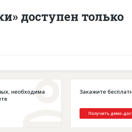
ки» доступен только
ных, необходима
Закажите бесплат
ете
Получить демо-дос