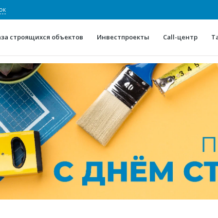
ок
аза строящихся объектов
Инвестпроекты
Call-центр
Т
О проекте
Конкурентные преимуще
Отзывы
Горячие объек
Глоссарий
Новости