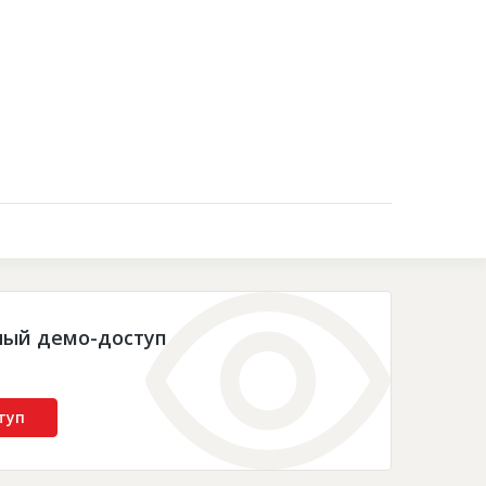
Контакты
ный демо-доступ
туп