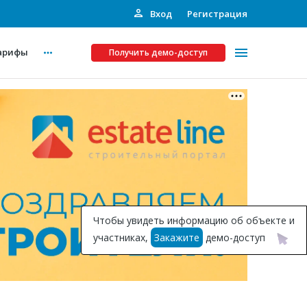
Вход
Регистрация
арифы
Получить демо-доступ
Платные услуги
ства
Рекламодателям
Call-центр
Инвестпроекты
ты
Чтобы увидеть информацию об объекте и
Подписка на Базу
участниках,
Закажите
демо-доступ
Пресс-релизы
Правила работы