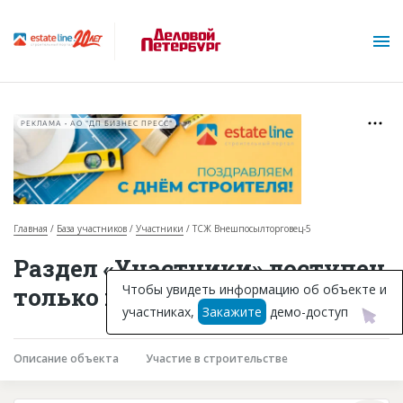
РЕКЛАМА • АО "ДП БИЗНЕС ПРЕСС"
Главная
База участников
Участники
ТСЖ Внешпосылторговец-5
О проекте
Раздел «Участники» доступен
Горячие объекты
Чтобы увидеть информацию об объекте и
только подписчикам
участниках,
Закажите
демо-доступ
База строящихся объектов
Инвестпроекты
Описание объекта
Участие в строительстве
Глоссарий