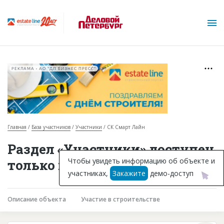
РЕКЛАМА • АО "ДП БИЗНЕС ПРЕСС"
Главная
База участников
Участники
СК Смарт Лайн
О проекте
Раздел «Участники» доступен
Горячие объекты
Чтобы увидеть информацию об объекте и
только подписчикам
участниках,
Закажите
демо-доступ
База строящихся объектов
Инвестпроекты
Описание объекта
Участие в строительстве
Глоссарий