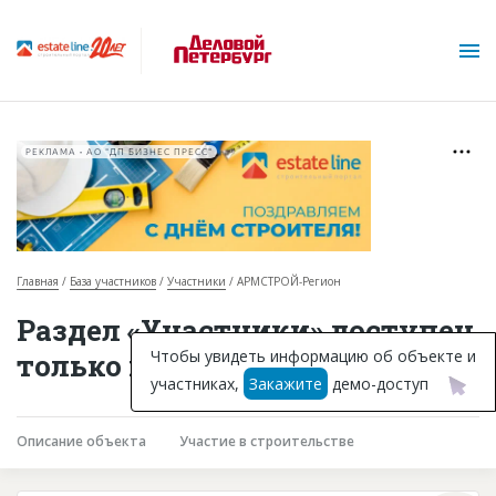
РЕКЛАМА • АО "ДП БИЗНЕС ПРЕСС"
Главная
База участников
Участники
АРМСТРОЙ-Регион
О проекте
Раздел «Участники» доступен
Горячие объекты
Чтобы увидеть информацию об объекте и
только подписчикам
участниках,
Закажите
демо-доступ
База строящихся объектов
Инвестпроекты
Описание объекта
Участие в строительстве
Глоссарий