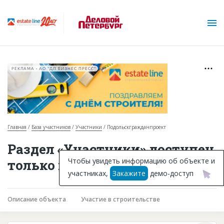
РЕКЛАМА • АО "ДП БИЗНЕС ПРЕСС"
Главная
База участников
Участники
Подольскгражданпроект
О проекте
Раздел «Участники» доступен
Горячие объекты
Чтобы увидеть информацию об объекте и
только подписчикам
участниках,
Закажите
демо-доступ
База строящихся объектов
Инвестпроекты
Описание объекта
Участие в строительстве
Глоссарий