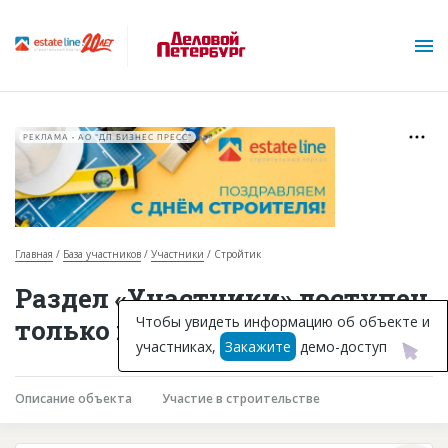
РЕКЛАМА • АО "ДП БИЗНЕС ПРЕСС"
Главная
База участников
Участники
Стройтик
О проекте
Раздел «Участники» доступен
Горячие объекты
Чтобы увидеть информацию об объекте и
только подписчикам
участниках,
Закажите
демо-доступ
База строящихся объектов
Инвестпроекты
Описание объекта
Участие в строительстве
Глоссарий