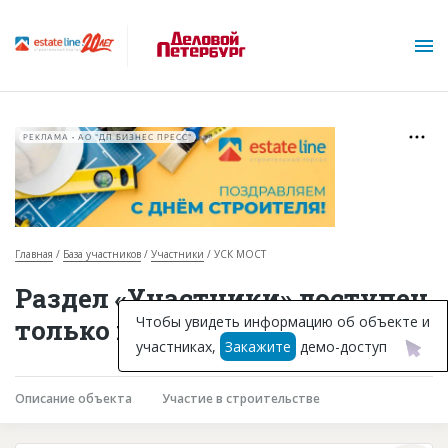
РЕКЛАМА • АО "ДП БИЗНЕС ПРЕСС"
Главная
База участников
Участники
УСК МОСТ
О проекте
Раздел «Участники» доступен
Горячие объекты
Чтобы увидеть информацию об объекте и
только подписчикам
участниках,
Закажите
демо-доступ
База строящихся объектов
Инвестпроекты
Описание объекта
Участие в строительстве
Глоссарий