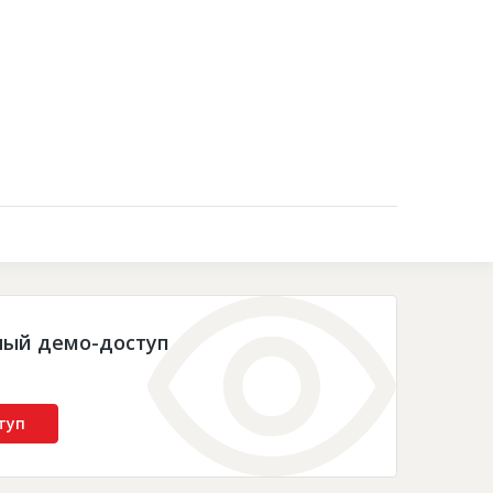
Контакты
ный демо-доступ
туп