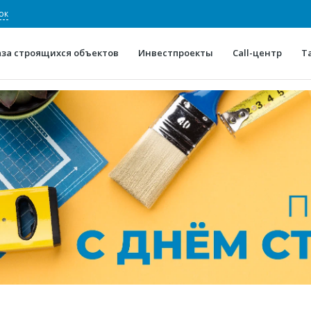
ок
аза строящихся объектов
Инвестпроекты
Call-центр
Т
О проекте
Конкурентные преимуще
Отзывы
Горячие объек
Глоссарий
Новости