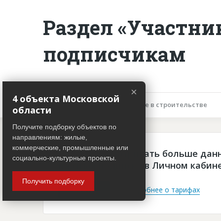
Раздел «Участни
подписчикам
×
4 объекта Московской
Описание объекта
Участие в строительстве
области
Получите подборку объектов по
направлениям: жилые,
коммерческие, промышленные или
Чтобы просматривать больше дан
социально-культурные проекты.
платная подписка в Личном кабин
Получить подборку
Войти
Подробнее о тарифах