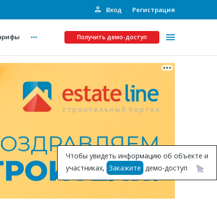
Вход
Регистрация
арифы
Получить демо-доступ
Платные услуги
ства
Рекламодателям
Call-центр
Инвестпроекты
ты
Чтобы увидеть информацию об объекте и
Подписка на Базу
участниках,
Закажите
демо-доступ
Пресс-релизы
Правила работы