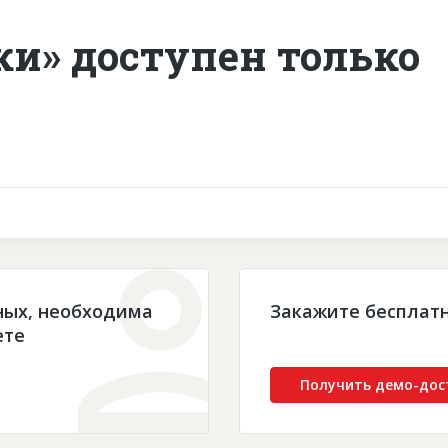
ки» доступен только
ных, необходима
Закажите бесплат
ете
Получить демо-дос