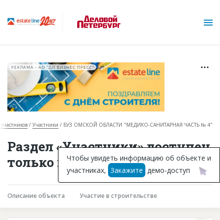
РЕКЛАМА • АО "ДП БИЗНЕС ПРЕСС"
 участников
Участники
БУЗ ОМСКОЙ ОБЛАСТИ "МЕДИКО-САНИТАРНАЯ ЧАСТЬ № 4"
О проекте
Раздел «Участники» доступен
Горячие объекты
Чтобы увидеть информацию об объекте и
только подписчикам
участниках,
Закажите
демо-доступ
База строящихся объектов
Инвестпроекты
Описание объекта
Участие в строительстве
Глоссарий