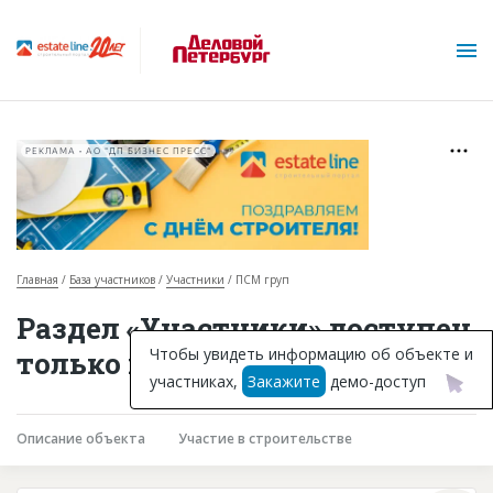
РЕКЛАМА • АО "ДП БИЗНЕС ПРЕСС"
Главная
База участников
Участники
ПСМ груп
О проекте
Раздел «Участники» доступен
Горячие объекты
Чтобы увидеть информацию об объекте и
только подписчикам
участниках,
Закажите
демо-доступ
База строящихся объектов
Инвестпроекты
Описание объекта
Участие в строительстве
Глоссарий