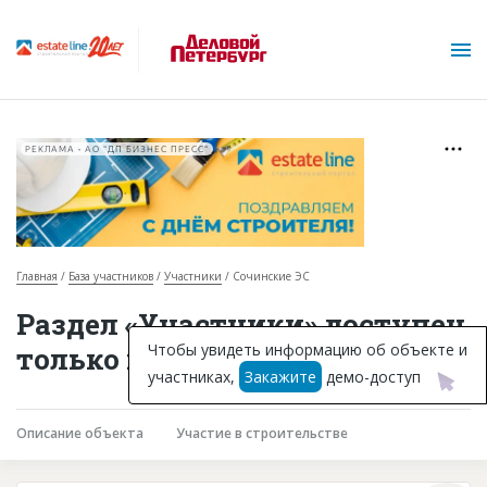
РЕКЛАМА • АО "ДП БИЗНЕС ПРЕСС"
Главная
База участников
Участники
Сочинские ЭС
О проекте
Раздел «Участники» доступен
Горячие объекты
Чтобы увидеть информацию об объекте и
только подписчикам
участниках,
Закажите
демо-доступ
База строящихся объектов
Инвестпроекты
Описание объекта
Участие в строительстве
Глоссарий