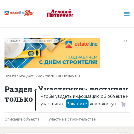
РЕКЛАМА • АО "ДП БИЗНЕС ПРЕСС"
Главная
База участников
Участники
Вектор КСК
О проекте
Раздел «Участники» доступен
Горячие объекты
Чтобы увидеть информацию об объекте и
только подписчикам
участниках,
Закажите
демо-доступ
База строящихся объектов
Инвестпроекты
Описание объекта
Участие в строительстве
Глоссарий