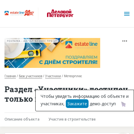
РЕКЛАМА • АО "ДП БИЗНЕС ПРЕСС"
Главная
База участников
Участники
Метеорплюс
О проекте
Раздел «Участники» доступен
Горячие объекты
Чтобы увидеть информацию об объекте и
только подписчикам
участниках,
Закажите
демо-доступ
База строящихся объектов
Инвестпроекты
Описание объекта
Участие в строительстве
Глоссарий