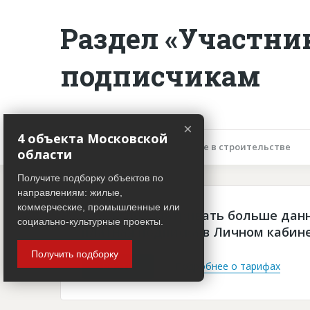
Раздел «Участни
подписчикам
×
4 объекта Московской
Описание объекта
Участие в строительстве
области
Получите подборку объектов по
направлениям: жилые,
коммерческие, промышленные или
Чтобы просматривать больше дан
социально-культурные проекты.
платная подписка в Личном кабин
Получить подборку
Войти
Подробнее о тарифах