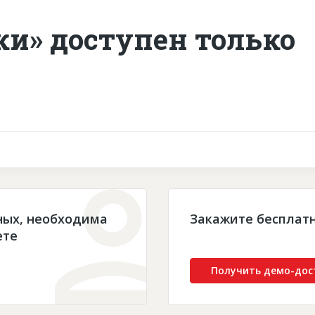
ки» доступен только
ных, необходима
Закажите бесплат
ете
Получить демо-дос