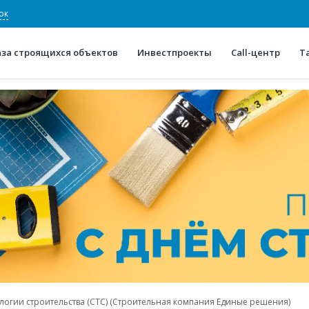
ок
аза строящихся объектов
Инвестпроекты
Call-центр
Т
О проекте
Конкурентные преимуще
Отзывы
Горячие объек
Глоссарий
Новости
огии строительства (СТС) (Строительная компания Единые решения)