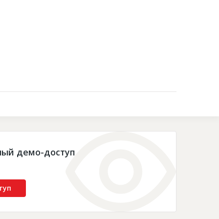
Контакты
ный демо-доступ
туп