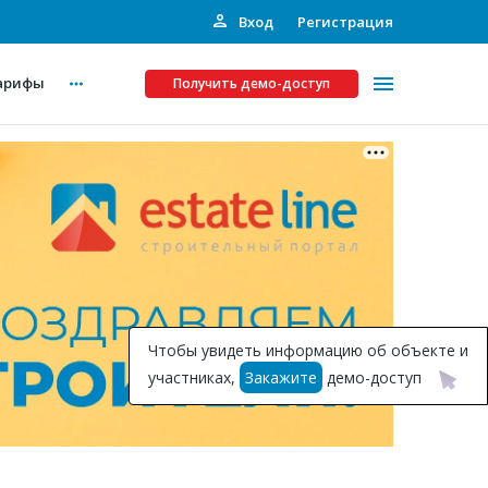
Вход
Регистрация
арифы
Получить демо-доступ
Платные услуги
ства
Рекламодателям
Call-центр
Инвестпроекты
ты
Чтобы увидеть информацию об объекте и
Подписка на Базу
участниках,
Закажите
демо-доступ
Пресс-релизы
Правила работы