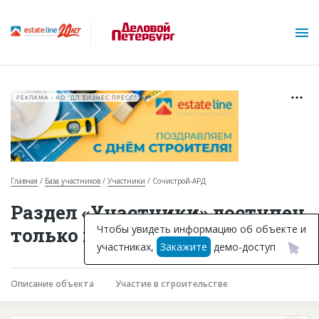
РЕКЛАМА • АО "ДП БИЗНЕС ПРЕСС"
Главная
База участников
Участники
Сочистрой-АРД
О проекте
Раздел «Участники» доступен
Горячие объекты
Чтобы увидеть информацию об объекте и
только подписчикам
участниках,
Закажите
демо-доступ
База строящихся объектов
Инвестпроекты
Описание объекта
Участие в строительстве
Глоссарий