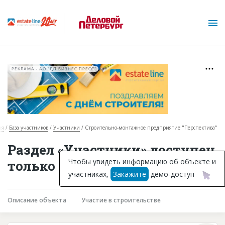
РЕКЛАМА • АО "ДП БИЗНЕС ПРЕСС"
ая
База участников
Участники
Строительно-монтажное предприятие "Перспектива"
О проекте
Раздел «Участники» доступен
Горячие объекты
Чтобы увидеть информацию об объекте и
только подписчикам
участниках,
Закажите
демо-доступ
База строящихся объектов
Инвестпроекты
Описание объекта
Участие в строительстве
Глоссарий