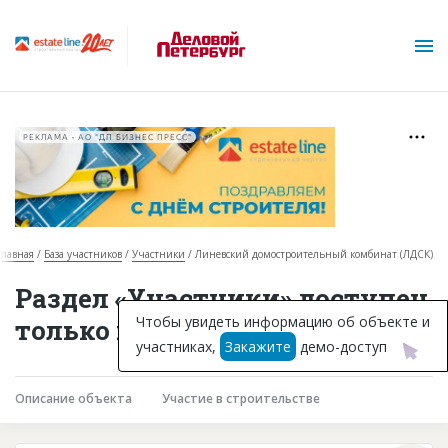
РЕКЛАМА • АО "ДП БИЗНЕС ПРЕСС"
Главная
База участников
Участники
Линевский домостроительный комбинат (ЛДСК)
О проекте
Раздел «Участники» доступен
Горячие объекты
Чтобы увидеть информацию об объекте и
только подписчикам
участниках,
Закажите
демо-доступ
База строящихся объектов
Инвестпроекты
Описание объекта
Участие в строительстве
Глоссарий