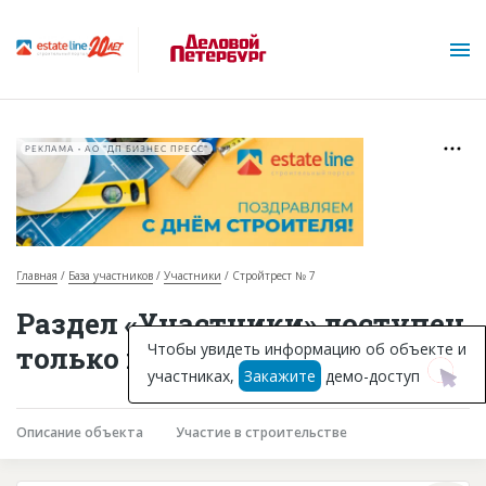
РЕКЛАМА • АО "ДП БИЗНЕС ПРЕСС"
Главная
База участников
Участники
Стройтрест № 7
О проекте
Раздел «Участники» доступен
Горячие объекты
Чтобы увидеть информацию об объекте и
только подписчикам
участниках,
Закажите
демо-доступ
База строящихся объектов
Инвестпроекты
Описание объекта
Участие в строительстве
Глоссарий