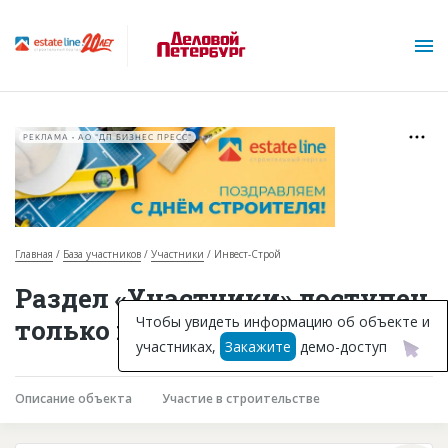
РЕКЛАМА • АО "ДП БИЗНЕС ПРЕСС"
Главная
База участников
Участники
Инвест-Строй
О проекте
Раздел «Участники» доступен
Горячие объекты
Чтобы увидеть информацию об объекте и
только подписчикам
участниках,
Закажите
демо-доступ
База строящихся объектов
Инвестпроекты
Описание объекта
Участие в строительстве
Глоссарий