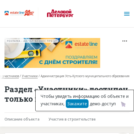
РЕКЛАМА • АО "ДП БИЗНЕС ПРЕСС"
за участников
Участники
Администрация Усть-Кутского муниципального образования
О проекте
Раздел «Участники» доступен
Горячие объекты
Чтобы увидеть информацию об объекте и
только подписчикам
участниках,
Закажите
демо-доступ
База строящихся объектов
Инвестпроекты
Описание объекта
Участие в строительстве
Глоссарий