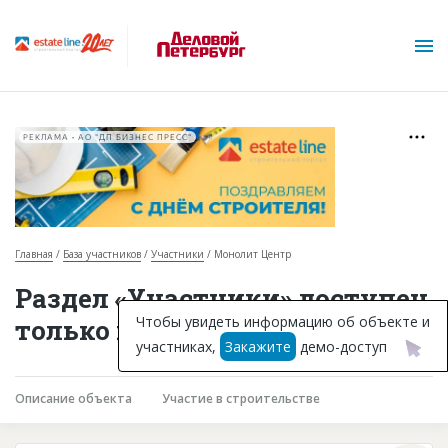
РЕКЛАМА • АО "ДП БИЗНЕС ПРЕСС"
Главная
База участников
Участники
Монолит Центр
О проекте
Раздел «Участники» доступен
Горячие объекты
Чтобы увидеть информацию об объекте и
только подписчикам
участниках,
Закажите
демо-доступ
База строящихся объектов
Инвестпроекты
Описание объекта
Участие в строительстве
Глоссарий