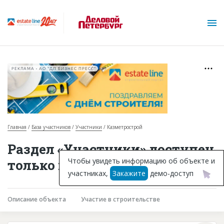
РЕКЛАМА • АО "ДП БИЗНЕС ПРЕСС"
Главная
База участников
Участники
Казметрострой
О проекте
Раздел «Участники» доступен
Горячие объекты
Чтобы увидеть информацию об объекте и
только подписчикам
участниках,
Закажите
демо-доступ
База строящихся объектов
Инвестпроекты
Описание объекта
Участие в строительстве
Глоссарий