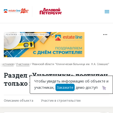
РЕКЛАМА • АО "ДП БИЗНЕС ПРЕСС"
 участников
Участники
Рязанской области "Клиническая больница им. Н.А. Семашко"
О проекте
Раздел «Участники» доступен
Горячие объекты
Чтобы увидеть информацию об объекте и
только подписчикам
участниках,
Закажите
демо-доступ
База строящихся объектов
Инвестпроекты
Описание объекта
Участие в строительстве
Глоссарий