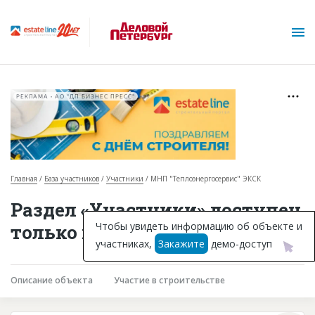
РЕКЛАМА • АО "ДП БИЗНЕС ПРЕСС"
Главная
База участников
Участники
МНП "Теплоэнергосервис" ЭКСК
О проекте
Раздел «Участники» доступен
Горячие объекты
Чтобы увидеть информацию об объекте и
только подписчикам
участниках,
Закажите
демо-доступ
База строящихся объектов
Инвестпроекты
Описание объекта
Участие в строительстве
Глоссарий