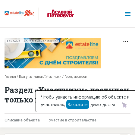
РЕКЛАМА • АО "ДП БИЗНЕС ПРЕСС"
Главная
База участников
Участники
Город мастеров
О проекте
Раздел «Участники» доступен
Горячие объекты
Чтобы увидеть информацию об объекте и
только подписчикам
участниках,
Закажите
демо-доступ
База строящихся объектов
Инвестпроекты
Описание объекта
Участие в строительстве
Глоссарий