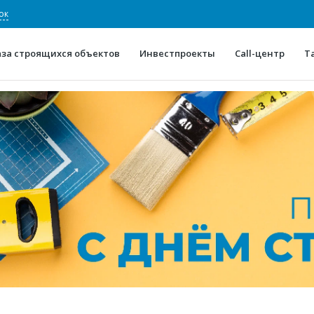
ок
аза строящихся объектов
Инвестпроекты
Call-центр
Т
О проекте
Конкурентные преимуще
Отзывы
Горячие объек
Глоссарий
Новости