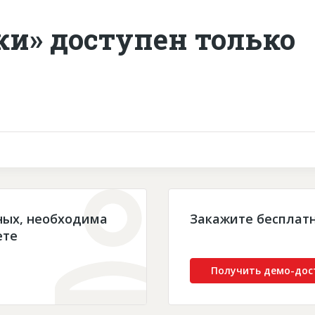
ки» доступен только
ных, необходима
Закажите бесплат
ете
Получить демо-дос