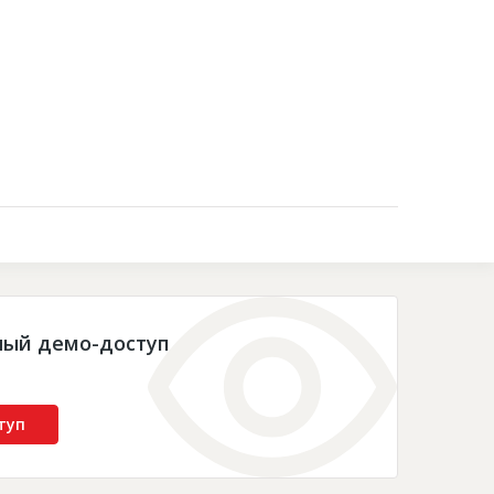
Контакты
ный демо-доступ
туп