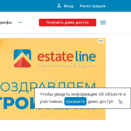
Вход
Регистрация
арифы
Получить демо-доступ
Платные услуги
ства
Рекламодателям
Call-центр
Инвестпроекты
ты
Чтобы увидеть информацию об объекте и
Подписка на Базу
участниках,
Закажите
демо-доступ
Пресс-релизы
Правила работы