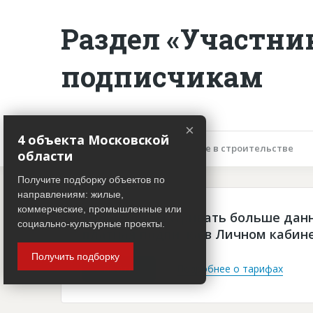
Раздел «Участни
подписчикам
×
4 объекта Московской
Описание объекта
Участие в строительстве
области
Получите подборку объектов по
направлениям: жилые,
коммерческие, промышленные или
Чтобы просматривать больше дан
социально-культурные проекты.
платная подписка в Личном кабин
Получить подборку
Войти
Подробнее о тарифах