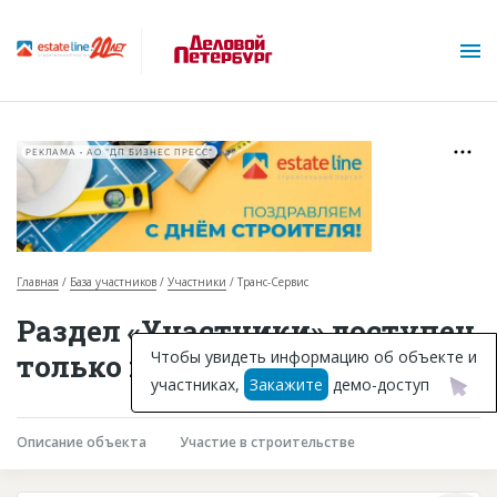
РЕКЛАМА • АО "ДП БИЗНЕС ПРЕСС"
Главная
База участников
Участники
Транс-Сервис
О проекте
Раздел «Участники» доступен
Горячие объекты
Чтобы увидеть информацию об объекте и
только подписчикам
участниках,
Закажите
демо-доступ
База строящихся объектов
Инвестпроекты
Описание объекта
Участие в строительстве
Глоссарий