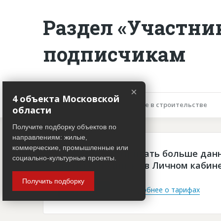
Раздел «Участни
подписчикам
×
4 объекта Московской
Описание объекта
Участие в строительстве
области
Получите подборку объектов по
направлениям: жилые,
коммерческие, промышленные или
Чтобы просматривать больше дан
социально-культурные проекты.
платная подписка в Личном кабин
Получить подборку
Войти
Подробнее о тарифах