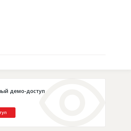
Контакты
ный демо-доступ
туп