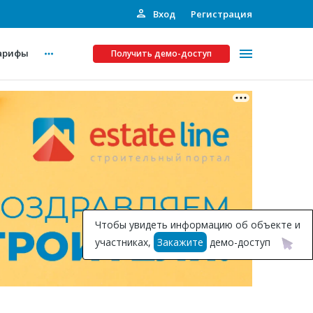
Вход
Регистрация
арифы
Получить демо-доступ
Платные услуги
ства
Рекламодателям
Call-центр
Инвестпроекты
ты
Чтобы увидеть информацию об объекте и
Подписка на Базу
участниках,
Закажите
демо-доступ
Пресс-релизы
Правила работы