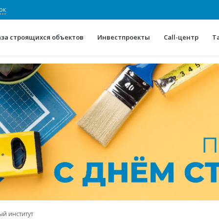
ок
аза строящихся объектов
Инвестпроекты
Call-центр
Т
О проекте
Конкурентные преимуще
Отзывы
Горячие объек
Глоссарий
Новости
й институт