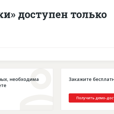
ки» доступен только
ных, необходима
Закажите бесплат
ете
Получить демо-дос