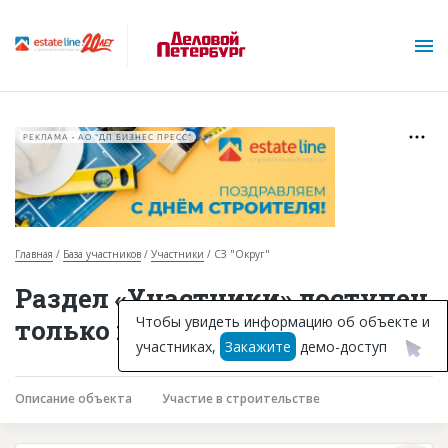
РЕКЛАМА • АО "ДП БИЗНЕС ПРЕСС"
Главная
База участников
Участники
СЗ "Округ"
О проекте
Раздел «Участники» доступен
Горячие объекты
Чтобы увидеть информацию об объекте и
только подписчикам
участниках,
Закажите
демо-доступ
База строящихся объектов
Инвестпроекты
Описание объекта
Участие в строительстве
Глоссарий