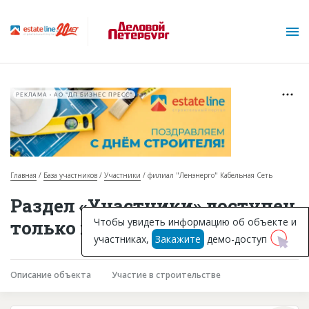
РЕКЛАМА • АО "ДП БИЗНЕС ПРЕСС"
Главная
База участников
Участники
филиал "Ленэнерго" Кабельная Сеть
О проекте
Раздел «Участники» доступен
Горячие объекты
Чтобы увидеть информацию об объекте и
только подписчикам
участниках,
Закажите
демо-доступ
База строящихся объектов
Инвестпроекты
Описание объекта
Участие в строительстве
Глоссарий