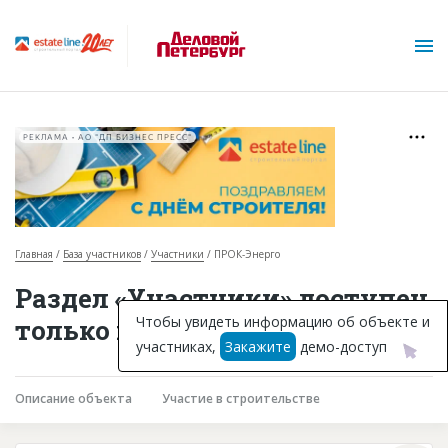
РЕКЛАМА • АО "ДП БИЗНЕС ПРЕСС"
Главная
База участников
Участники
ПРОК-Энерго
О проекте
Раздел «Участники» доступен
Горячие объекты
Чтобы увидеть информацию об объекте и
только подписчикам
участниках,
Закажите
демо-доступ
База строящихся объектов
Инвестпроекты
Описание объекта
Участие в строительстве
Глоссарий