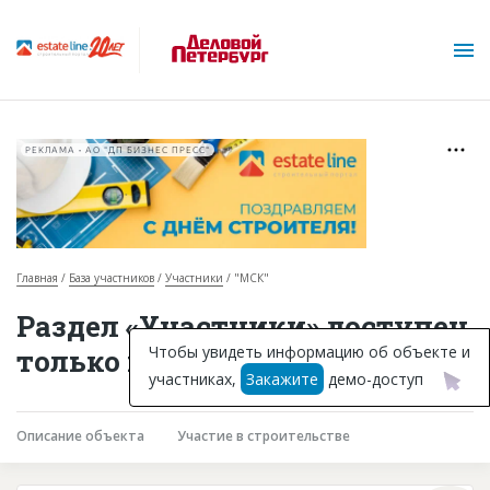
РЕКЛАМА • АО "ДП БИЗНЕС ПРЕСС"
Главная
База участников
Участники
"МСК"
О проекте
Раздел «Участники» доступен
Горячие объекты
Чтобы увидеть информацию об объекте и
только подписчикам
участниках,
Закажите
демо-доступ
База строящихся объектов
Инвестпроекты
Описание объекта
Участие в строительстве
Глоссарий