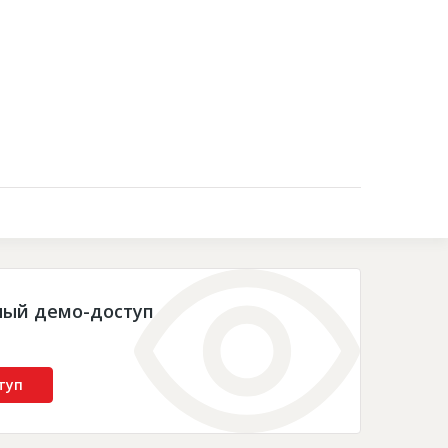
Контакты
ный демо-доступ
туп