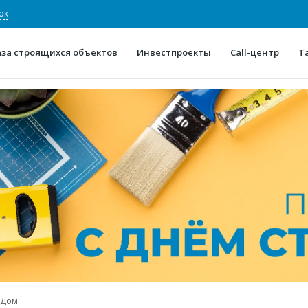
ок
аза строящихся объектов
Инвестпроекты
Call-центр
Т
О проекте
Конкурентные преимуще
Отзывы
Горячие объек
Глоссарий
Новости
 Дом