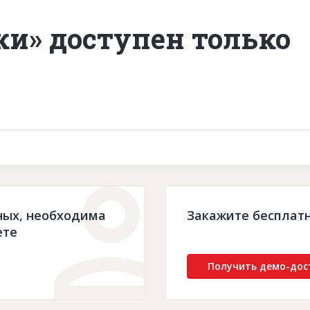
ки» доступен только
ных, необходима
Закажите бесплат
ете
Получить демо-дос