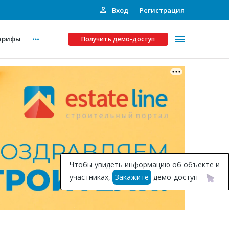
Вход
Регистрация
арифы
Получить демо-доступ
Платные услуги
ства
Рекламодателям
Call-центр
Инвестпроекты
ты
Чтобы увидеть информацию об объекте и
Подписка на Базу
участниках,
Закажите
демо-доступ
Пресс-релизы
Правила работы