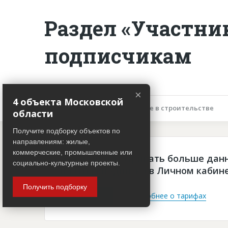
Раздел «Участни
подписчикам
×
4 объекта Московской
Описание объекта
Участие в строительстве
области
Получите подборку объектов по
направлениям: жилые,
коммерческие, промышленные или
Чтобы просматривать больше дан
социально-культурные проекты.
платная подписка в Личном кабин
Получить подборку
Войти
Подробнее о тарифах