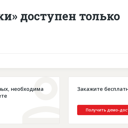
ки» доступен только
ных, необходима
Закажите бесплат
ете
Получить демо-дос