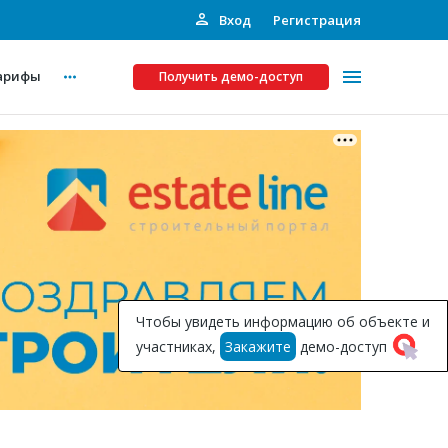
Вход
Регистрация
арифы
Получить демо-доступ
Платные услуги
ства
Рекламодателям
Call-центр
Инвестпроекты
ты
Чтобы увидеть информацию об объекте и
Подписка на Базу
участниках,
Закажите
демо-доступ
Пресс-релизы
Правила работы