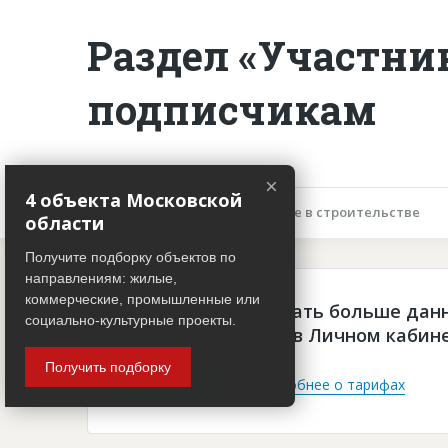
Раздел «Участни
подписчикам
×
4 объекта Московской
Описание объекта
Участие в строительстве
области
Получите подборку объектов по
направлениям: жилые,
коммерческие, промышленные или
Чтобы просматривать больше дан
социально-культурные проекты.
платная подписка в Личном кабин
Получить подборку
Войти
Подробнее о тарифах