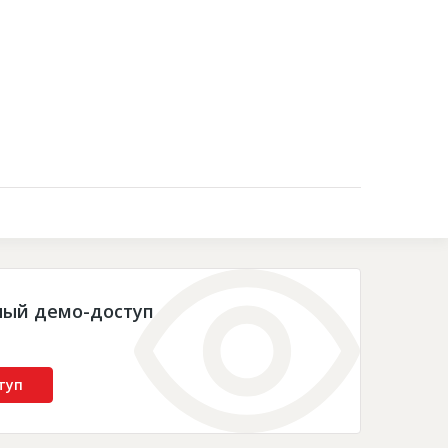
Контакты
ный демо-доступ
туп