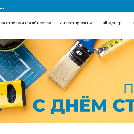
ок
аза строящихся объектов
Инвестпроекты
Call-центр
Т
О проекте
Конкурентные преимуще
Отзывы
Горячие объек
Глоссарий
Новости