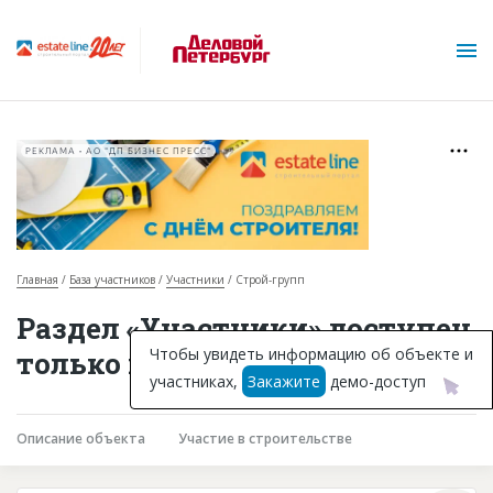
РЕКЛАМА • АО "ДП БИЗНЕС ПРЕСС"
Главная
База участников
Участники
Строй-групп
О проекте
Раздел «Участники» доступен
Горячие объекты
Чтобы увидеть информацию об объекте и
только подписчикам
участниках,
Закажите
демо-доступ
База строящихся объектов
Инвестпроекты
Описание объекта
Участие в строительстве
Глоссарий