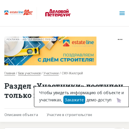
РЕКЛАМА • АО "ДП БИЗНЕС ПРЕСС"
Главная
База участников
Участники
СМУ-Жилстрой
О проекте
Раздел «Участники» доступен
Горячие объекты
Чтобы увидеть информацию об объекте и
только подписчикам
участниках,
Закажите
демо-доступ
База строящихся объектов
Инвестпроекты
Описание объекта
Участие в строительстве
Глоссарий