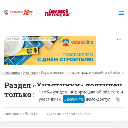
РЕКЛАМА • АО "ДП БИЗНЕС ПРЕСС"
аза участников
Участники
Государственная инспекция труда в Новосибирской области
О проекте
Раздел «Участники» доступен
Горячие объекты
Чтобы увидеть информацию об объекте и
только подписчикам
участниках,
Закажите
демо-доступ
База строящихся объектов
Инвестпроекты
Описание объекта
Участие в строительстве
Глоссарий