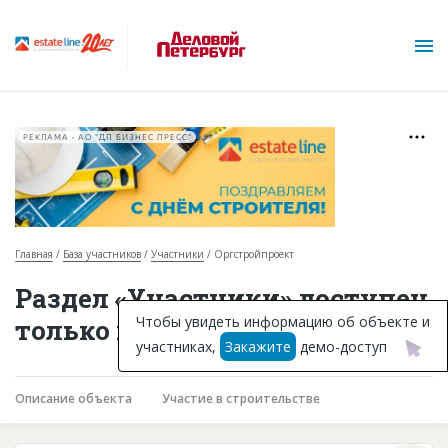
РЕКЛАМА • АО "ДП БИЗНЕС ПРЕСС"
Главная
База участников
Участники
Оргстройпроект
О проекте
Раздел «Участники» доступен
Горячие объекты
Чтобы увидеть информацию об объекте и
только подписчикам
участниках,
Закажите
демо-доступ
База строящихся объектов
Инвестпроекты
Описание объекта
Участие в строительстве
Глоссарий