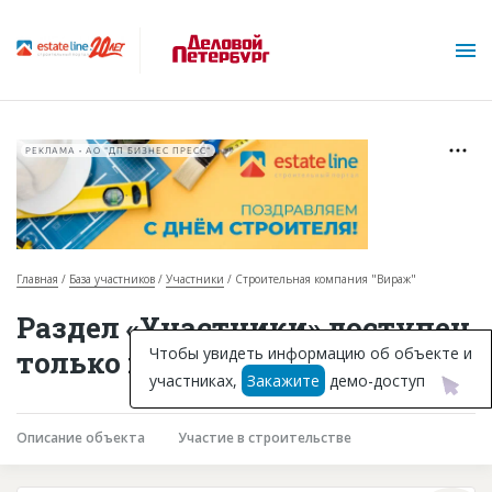
РЕКЛАМА • АО "ДП БИЗНЕС ПРЕСС"
Главная
База участников
Участники
Строительная компания "Вираж"
О проекте
Раздел «Участники» доступен
Горячие объекты
Чтобы увидеть информацию об объекте и
только подписчикам
участниках,
Закажите
демо-доступ
База строящихся объектов
Инвестпроекты
Описание объекта
Участие в строительстве
Глоссарий