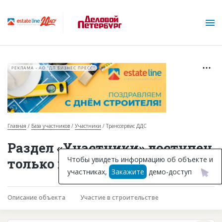
РЕКЛАМА • АО "ДП БИЗНЕС ПРЕСС"
Главная
База участников
Участники
Транссервис ДДС
О проекте
Раздел «Участники» доступен
Горячие объекты
Чтобы увидеть информацию об объекте и
только подписчикам
участниках,
Закажите
демо-доступ
База строящихся объектов
Инвестпроекты
Описание объекта
Участие в строительстве
Глоссарий