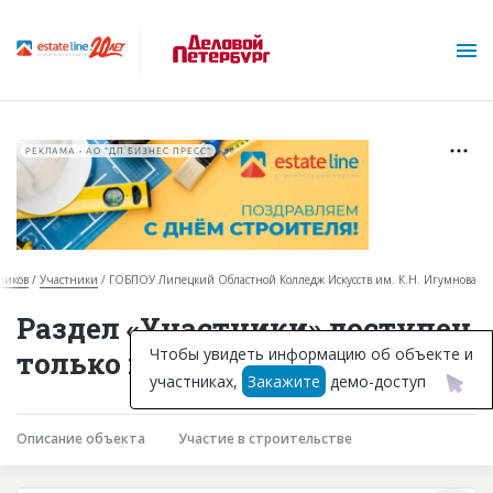
РЕКЛАМА • АО "ДП БИЗНЕС ПРЕСС"
ников
Участники
ГОБПОУ Липецкий Областной Колледж Искусств им. К.Н. Игумнова
О проекте
Раздел «Участники» доступен
Горячие объекты
Чтобы увидеть информацию об объекте и
только подписчикам
участниках,
Закажите
демо-доступ
База строящихся объектов
Инвестпроекты
Описание объекта
Участие в строительстве
Глоссарий