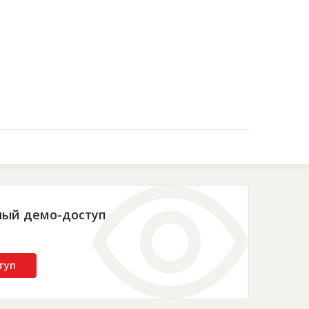
Контакты
ный демо-доступ
туп