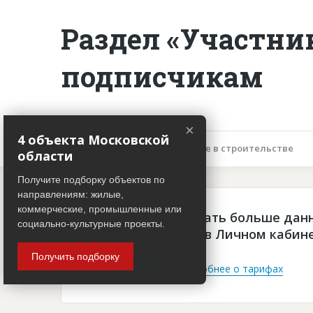
Раздел «Участни
подписчикам
×
4 объекта Московской
Описание объекта
Участие в строительстве
области
Получите подборку объектов по
направлениям: жилые,
коммерческие, промышленные или
Чтобы просматривать больше дан
социально-культурные проекты.
платная подписка в Личном кабин
Получить подборку
Войти
Подробнее о тарифах