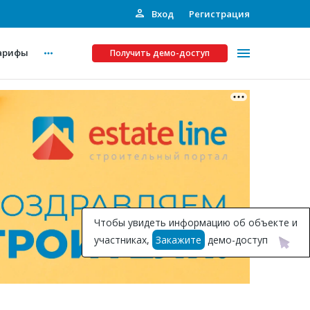
Вход
Регистрация
арифы
Получить демо-доступ
Платные услуги
ства
Рекламодателям
Call-центр
Инвестпроекты
ты
Чтобы увидеть информацию об объекте и
Подписка на Базу
участниках,
Закажите
демо-доступ
Пресс-релизы
Правила работы