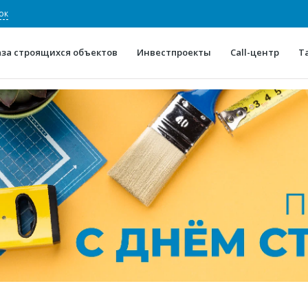
ок
аза строящихся объектов
Инвестпроекты
Call-центр
Т
О проекте
Конкурентные преимуще
Отзывы
Горячие объек
Глоссарий
Новости