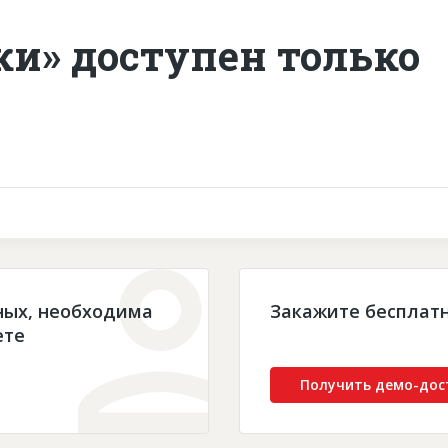
ки» доступен только
ных, необходима
Закажите бесплат
ете
Получить демо-дос