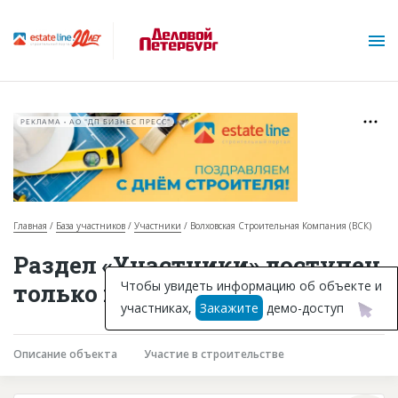
РЕКЛАМА • АО "ДП БИЗНЕС ПРЕСС"
Главная
База участников
Участники
Волховская Строительная Компания (ВСК)
О проекте
Раздел «Участники» доступен
Горячие объекты
Чтобы увидеть информацию об объекте и
только подписчикам
участниках,
Закажите
демо-доступ
База строящихся объектов
Инвестпроекты
Описание объекта
Участие в строительстве
Глоссарий