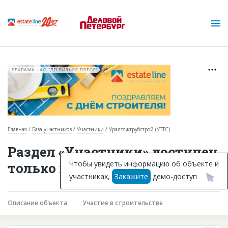
РЕКЛАМА • АО "ДП БИЗНЕС ПРЕСС"
Главная
База участников
Участники
Уралтяжтрубстрой (УТТС)
О проекте
Раздел «Участники» доступен
Горячие объекты
Чтобы увидеть информацию об объекте и
только подписчикам
участниках,
Закажите
демо-доступ
База строящихся объектов
Инвестпроекты
Описание объекта
Участие в строительстве
Глоссарий