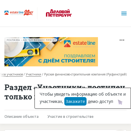
РЕКЛАМА • АО "ДП БИЗНЕС ПРЕСС"
База участников
Участники
Русская финансово-строительная компания (Русфинстрой)
О проекте
Раздел «Участники» доступен
Горячие объекты
Чтобы увидеть информацию об объекте и
только подписчикам
участниках,
Закажите
демо-доступ
База строящихся объектов
Инвестпроекты
Описание объекта
Участие в строительстве
Глоссарий