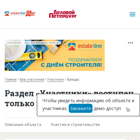
РЕКЛАМА • АО "ДП БИЗНЕС ПРЕСС"
Главная
База участников
Участники
Армадас
О проекте
Раздел «Участники» доступен
Горячие объекты
Чтобы увидеть информацию об объекте и
только подписчикам
участниках,
Закажите
демо-доступ
База строящихся объектов
Инвестпроекты
Описание объекта
Участие в строительстве
Глоссарий