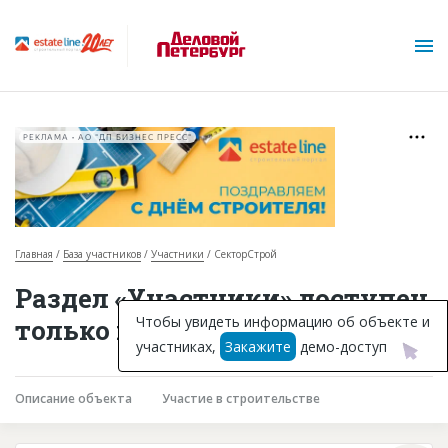
РЕКЛАМА • АО "ДП БИЗНЕС ПРЕСС"
Главная
База участников
Участники
СекторСтрой
О проекте
Раздел «Участники» доступен
Горячие объекты
Чтобы увидеть информацию об объекте и
только подписчикам
участниках,
Закажите
демо-доступ
База строящихся объектов
Инвестпроекты
Описание объекта
Участие в строительстве
Глоссарий